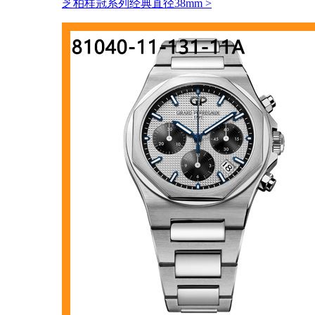
芝柏桂冠系列经典直径38mm
>