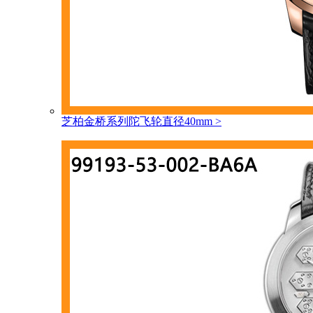
芝柏金桥系列陀飞轮直径40mm
>