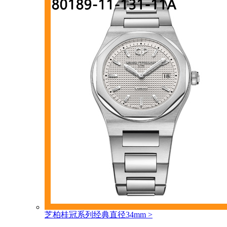
芝柏桂冠系列经典直径34mm
>