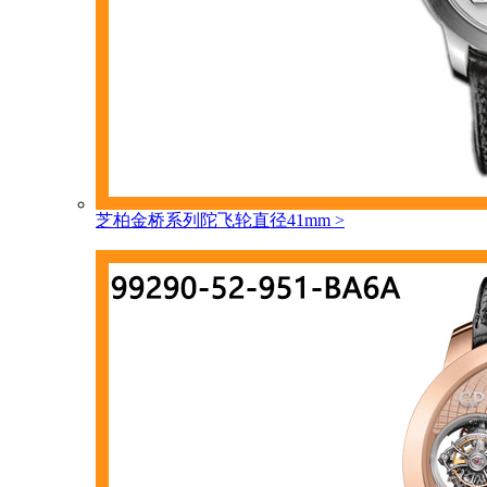
芝柏金桥系列陀飞轮直径41mm
>