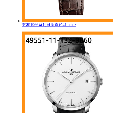
芝柏1966系列日历直径41mm
>