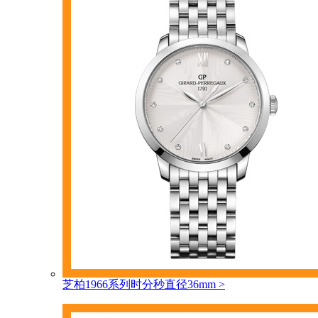
芝柏1966系列时分秒直径36mm
>