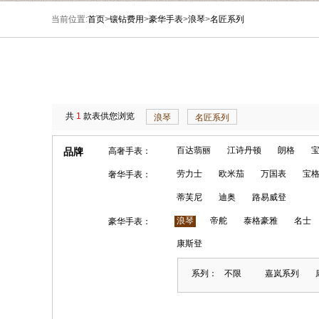
当前位置:
首页
>
镶钻费用
>
豪华手表
>
浪琴
>
名匠系列
共
1
款表供您浏览
浪琴
名匠系列
百达翡丽
江诗丹顿
朗格
品牌
高奢手表：
劳力士
欧米茄
万国表
宝
奢华手表：
蒂芙尼
迪奥
路易威登
浪琴
帝舵
泰格豪雅
名士
豪华手表：
康斯登
系列：
不限
嘉岚系列