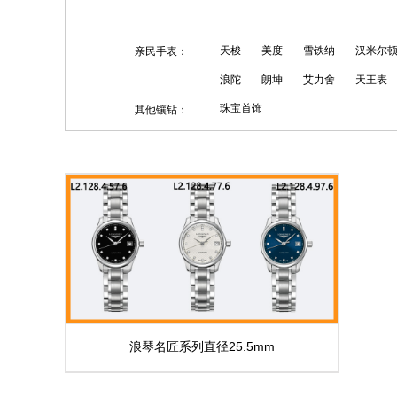
天梭
美度
雪铁纳
汉米尔
亲民手表：
浪陀
朗坤
艾力舍
天王表
珠宝首饰
其他镶钻：
浪琴名匠系列直径25.5mm