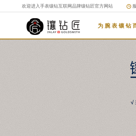
欢迎进入手表镶钻互联网品牌镶钻匠官方网站
服
为 腕 表 镶 钻 