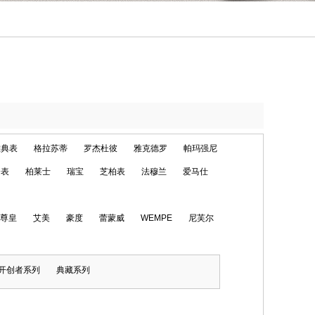
雅典表
格拉苏蒂
罗杰杜彼
雅克德罗
帕玛强尼
仑表
柏莱士
瑞宝
芝柏表
法穆兰
爱马仕
尊皇
艾美
豪度
蕾蒙威
WEMPE
尼芙尔
开创者系列
典藏系列