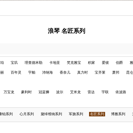
浪琴 名匠系列
宝珀
宝玑
理查德米勒
卡地亚
梵克雅宝
积家
爱彼
伯爵
格丽
百年灵
宇舶
沛纳海
香奈儿
真力时
宝齐莱
萧邦
昆
万宝龙
豪利时
冠蓝狮
波尔
艾米龙
雷达
宇联
依波路
康铂系列
心月系列
黛绰维纳系列
军旗系列
名匠系列
博雅系列