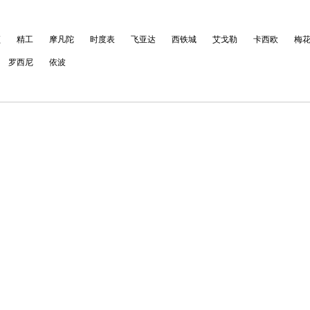
顿
精工
摩凡陀
时度表
飞亚达
西铁城
艾戈勒
卡西欧
梅
罗西尼
依波