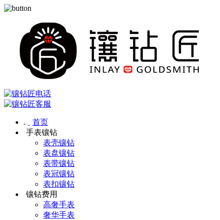
首页
手表镶钻
表壳镶钻
表盘镶钻
表带镶钻
表冠镶钻
表扣镶钻
镶钻费用
高奢手表
奢华手表