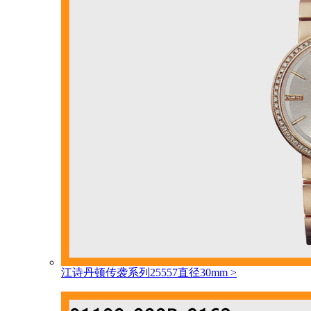
江诗丹顿传袭系列25557直径30mm
>