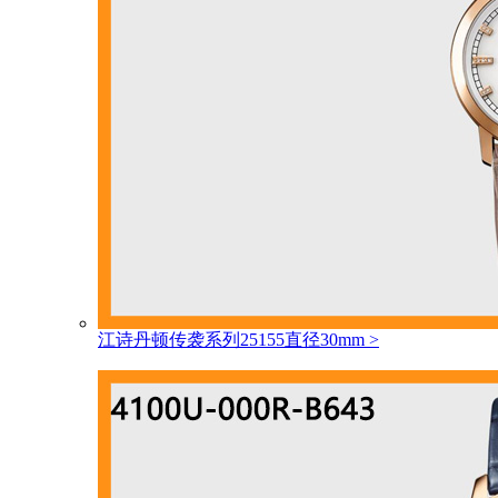
江诗丹顿传袭系列25155直径30mm
>