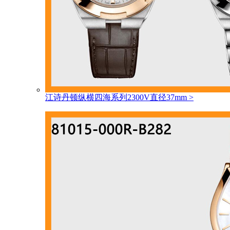
江诗丹顿纵横四海系列2300V直径37mm
>