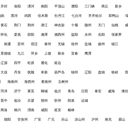
开封
洛阳
漯河
南阳
平顶山
濮阳
三门峡
商丘
新乡
鹤岗
黑河
鸡西
佳木斯
牡丹江
七台河
齐齐哈尔
双鸭山
黄石
荆门
荆州
潜江
神农架
十堰
随州
天门
仙桃
怀化
娄底
邵阳
湘潭
湘西州
益阳
永州
岳阳
张家界
南通
苏州
宿迁
泰州
无锡
徐州
盐城
扬州
镇江
景德镇
九江
萍乡
上饶
新余
宜春
鹰潭
辽源
四平
松原
通化
延边
大连
丹东
抚顺
阜新
葫芦岛
锦州
辽阳
盘锦
铁岭
州
海南州
海西州
黄南州
玉树州
菏泽
济宁
莱芜
聊城
临沂
青岛
日照
泰安
威海
潍
晋中
临汾
吕梁
朔州
忻州
阳泉
运城
商洛
铜川
渭南
咸阳
延安
榆林
德阳
甘孜州
广安
广元
乐山
凉山州
泸州
南充
眉山