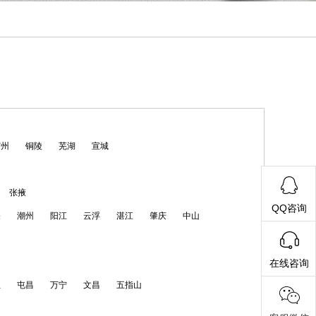
宿州
铜陵
芜湖
宣城
张掖
QQ咨询
关
潮州
阳江
云浮
湛江
肇庆
中山
在线咨询
亚
屯昌
万宁
文昌
五指山