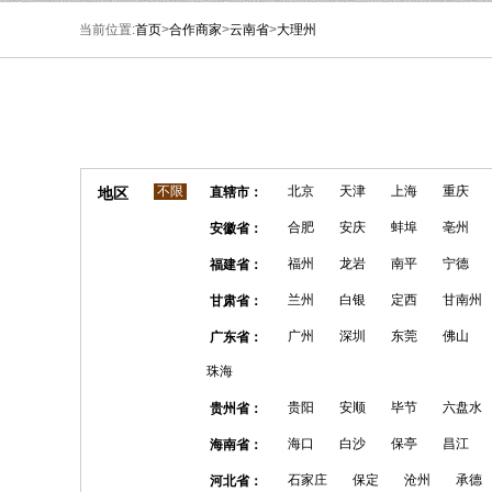
当前位置:
首页
>
合作商家
>
云南省
>
大理州
不限
北京
天津
上海
重庆
地区
直辖市：
合肥
安庆
蚌埠
亳州
安徽省：
福州
龙岩
南平
宁德
福建省：
兰州
白银
定西
甘南州
甘肃省：
广州
深圳
东莞
佛山
广东省：
珠海
贵阳
安顺
毕节
六盘水
贵州省：
海口
白沙
保亭
昌江
海南省：
石家庄
保定
沧州
承德
河北省：