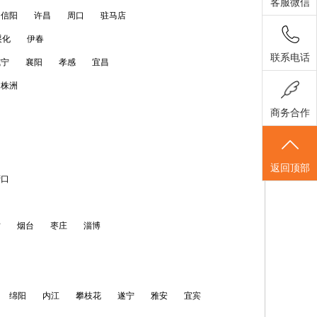
客服微信
信阳
许昌
周口
驻马店
绥化
伊春
联系电话
咸宁
襄阳
孝感
宜昌
株洲
商务合作
返回顶部
营口
坊
烟台
枣庄
淄博
绵阳
内江
攀枝花
遂宁
雅安
宜宾