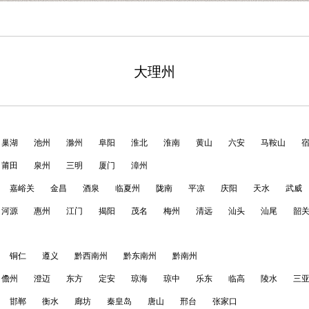
大理州
巢湖
池州
滁州
阜阳
淮北
淮南
黄山
六安
马鞍山
莆田
泉州
三明
厦门
漳州
嘉峪关
金昌
酒泉
临夏州
陇南
平凉
庆阳
天水
武威
河源
惠州
江门
揭阳
茂名
梅州
清远
汕头
汕尾
韶
铜仁
遵义
黔西南州
黔东南州
黔南州
儋州
澄迈
东方
定安
琼海
琼中
乐东
临高
陵水
三
邯郸
衡水
廊坊
秦皇岛
唐山
邢台
张家口