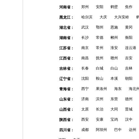
郑州
安阳
鹤壁
焦作
河南省：
哈尔滨
大庆
大兴安岭
黑龙江：
武汉
鄂州
恩施
黄冈
湖北省：
长沙
常德
郴州
衡阳
湖南省：
南京
常州
淮安
连云港
江苏省：
南昌
抚州
赣州
吉安
江西省：
长春
白城
白山
吉林
吉林省：
沈阳
鞍山
本溪
朝阳
辽宁省：
西宁
果洛州
海东
海北
青海省：
济南
滨州
东营
德州
山东省：
太原
长治
大同
晋城
山西省：
西安
安康
宝鸡
汉中
陕西省：
成都
阿坝州
巴中
达州
四川省：