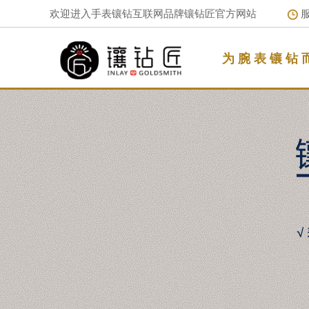
欢迎进入手表镶钻互联网品牌镶钻匠官方网站
服
为 腕 表 镶 钻 