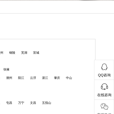
宿州
铜陵
芜湖
宣城
张掖
QQ咨询
关
潮州
阳江
云浮
湛江
肇庆
中山
在线咨询
亚
屯昌
万宁
文昌
五指山