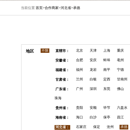
当前位置:
首页
>
合作商家
>
河北省
>
承德
不限
北京
天津
上海
重庆
地区
直辖市：
合肥
安庆
蚌埠
亳州
安徽省：
福州
龙岩
南平
宁德
福建省：
兰州
白银
定西
甘南州
甘肃省：
广州
深圳
东莞
佛山
广东省：
珠海
贵阳
安顺
毕节
六盘水
贵州省：
海口
白沙
保亭
昌江
海南省：
石家庄
保定
沧州
承德
河北省：