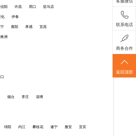
客服微信
信阳
许昌
周口
驻马店
绥化
伊春
联系电话
咸宁
襄阳
孝感
宜昌
株洲
商务合作
返回顶部
营口
坊
烟台
枣庄
淄博
绵阳
内江
攀枝花
遂宁
雅安
宜宾