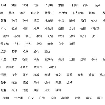
开封
洛阳
漯河
南阳
平顶山
濮阳
三门峡
商丘
新乡
鹤岗
黑河
鸡西
佳木斯
牡丹江
七台河
齐齐哈尔
双鸭山
黄石
荆门
荆州
潜江
神农架
十堰
随州
天门
仙桃
怀化
娄底
邵阳
湘潭
湘西州
益阳
永州
岳阳
张家界
南通
苏州
宿迁
泰州
无锡
徐州
盐城
扬州
镇江
景德镇
九江
萍乡
上饶
新余
宜春
鹰潭
辽源
四平
松原
通化
延边
大连
丹东
抚顺
阜新
葫芦岛
锦州
辽阳
盘锦
铁岭
州
海南州
海西州
黄南州
玉树州
菏泽
济宁
莱芜
聊城
临沂
青岛
日照
泰安
威海
潍
晋中
临汾
吕梁
朔州
忻州
阳泉
运城
商洛
铜川
渭南
咸阳
延安
榆林
德阳
甘孜州
广安
广元
乐山
凉山州
泸州
南充
眉山