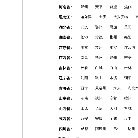
郑州
安阳
鹤壁
焦作
河南省：
哈尔滨
大庆
大兴安岭
黑龙江：
武汉
鄂州
恩施
黄冈
湖北省：
长沙
常德
郴州
衡阳
湖南省：
南京
常州
淮安
连云港
江苏省：
南昌
抚州
赣州
吉安
江西省：
长春
白城
白山
吉林
吉林省：
沈阳
鞍山
本溪
朝阳
辽宁省：
西宁
果洛州
海东
海北
青海省：
济南
滨州
东营
德州
山东省：
太原
长治
大同
晋城
山西省：
西安
安康
宝鸡
汉中
陕西省：
成都
阿坝州
巴中
达州
四川省：