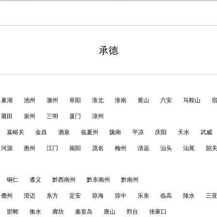
承德
巢湖
池州
滁州
阜阳
淮北
淮南
黄山
六安
马鞍山
莆田
泉州
三明
厦门
漳州
嘉峪关
金昌
酒泉
临夏州
陇南
平凉
庆阳
天水
武威
河源
惠州
江门
揭阳
茂名
梅州
清远
汕头
汕尾
韶
铜仁
遵义
黔西南州
黔东南州
黔南州
儋州
澄迈
东方
定安
琼海
琼中
乐东
临高
陵水
三
邯郸
衡水
廊坊
秦皇岛
唐山
邢台
张家口