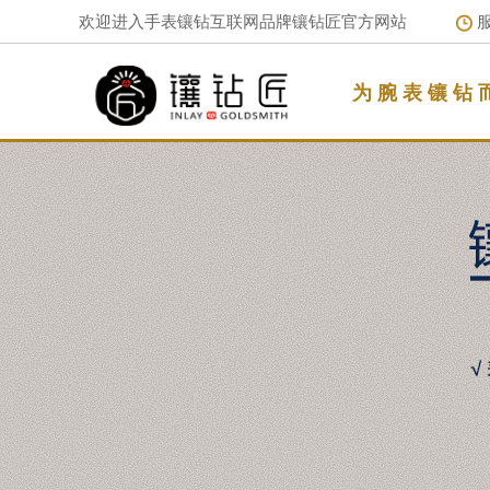
欢迎进入手表镶钻互联网品牌镶钻匠官方网站
服
为 腕 表 镶 钻 