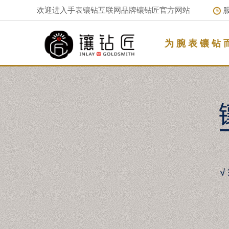
欢迎进入手表镶钻互联网品牌镶钻匠官方网站
服
为 腕 表 镶 钻 