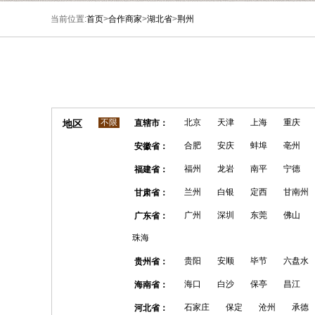
当前位置:
首页
>
合作商家
>
湖北省
>
荆州
不限
北京
天津
上海
重庆
地区
直辖市：
合肥
安庆
蚌埠
亳州
安徽省：
福州
龙岩
南平
宁德
福建省：
兰州
白银
定西
甘南州
甘肃省：
广州
深圳
东莞
佛山
广东省：
珠海
贵阳
安顺
毕节
六盘水
贵州省：
海口
白沙
保亭
昌江
海南省：
石家庄
保定
沧州
承德
河北省：