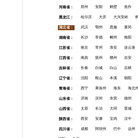
郑州
安阳
鹤壁
焦作
河南省：
哈尔滨
大庆
大兴安岭
黑龙江：
武汉
鄂州
恩施
黄冈
湖北省：
长沙
常德
郴州
衡阳
湖南省：
南京
常州
淮安
连云港
江苏省：
南昌
抚州
赣州
吉安
江西省：
长春
白城
白山
吉林
吉林省：
沈阳
鞍山
本溪
朝阳
辽宁省：
西宁
果洛州
海东
海北
青海省：
济南
滨州
东营
德州
山东省：
太原
长治
大同
晋城
山西省：
西安
安康
宝鸡
汉中
陕西省：
成都
阿坝州
巴中
达州
四川省：