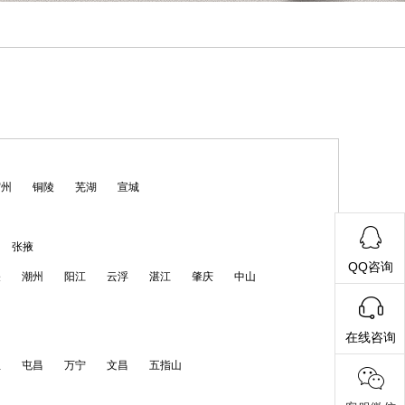
宿州
铜陵
芜湖
宣城
张掖
QQ咨询
关
潮州
阳江
云浮
湛江
肇庆
中山
在线咨询
亚
屯昌
万宁
文昌
五指山