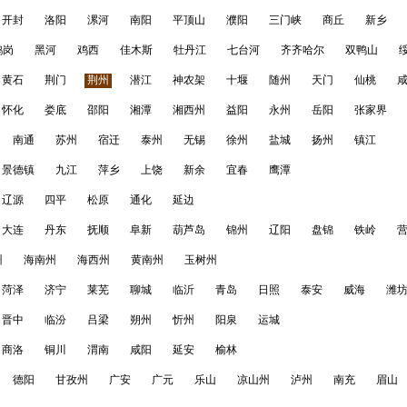
开封
洛阳
漯河
南阳
平顶山
濮阳
三门峡
商丘
新乡
鹤岗
黑河
鸡西
佳木斯
牡丹江
七台河
齐齐哈尔
双鸭山
黄石
荆门
荆州
潜江
神农架
十堰
随州
天门
仙桃
怀化
娄底
邵阳
湘潭
湘西州
益阳
永州
岳阳
张家界
南通
苏州
宿迁
泰州
无锡
徐州
盐城
扬州
镇江
景德镇
九江
萍乡
上饶
新余
宜春
鹰潭
辽源
四平
松原
通化
延边
大连
丹东
抚顺
阜新
葫芦岛
锦州
辽阳
盘锦
铁岭
州
海南州
海西州
黄南州
玉树州
菏泽
济宁
莱芜
聊城
临沂
青岛
日照
泰安
威海
潍
晋中
临汾
吕梁
朔州
忻州
阳泉
运城
商洛
铜川
渭南
咸阳
延安
榆林
德阳
甘孜州
广安
广元
乐山
凉山州
泸州
南充
眉山