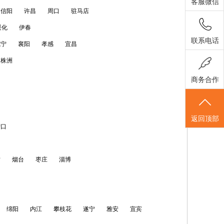
客服微信
信阳
许昌
周口
驻马店
绥化
伊春
联系电话
咸宁
襄阳
孝感
宜昌
株洲
商务合作
返回顶部
营口
坊
烟台
枣庄
淄博
绵阳
内江
攀枝花
遂宁
雅安
宜宾