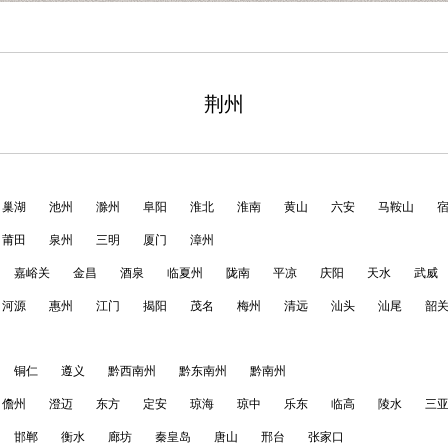
荆州
巢湖
池州
滁州
阜阳
淮北
淮南
黄山
六安
马鞍山
莆田
泉州
三明
厦门
漳州
嘉峪关
金昌
酒泉
临夏州
陇南
平凉
庆阳
天水
武威
河源
惠州
江门
揭阳
茂名
梅州
清远
汕头
汕尾
韶
铜仁
遵义
黔西南州
黔东南州
黔南州
儋州
澄迈
东方
定安
琼海
琼中
乐东
临高
陵水
三
邯郸
衡水
廊坊
秦皇岛
唐山
邢台
张家口