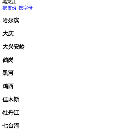
黑龙江
按省份
|
按字母
|
哈尔滨
大庆
大兴安岭
鹤岗
黑河
鸡西
佳木斯
牡丹江
七台河