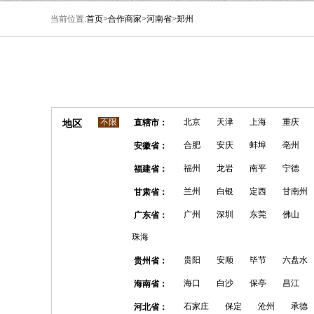
当前位置:
首页
>
合作商家
>
河南省
>
郑州
不限
北京
天津
上海
重庆
地区
直辖市：
合肥
安庆
蚌埠
亳州
安徽省：
福州
龙岩
南平
宁德
福建省：
兰州
白银
定西
甘南州
甘肃省：
广州
深圳
东莞
佛山
广东省：
珠海
贵阳
安顺
毕节
六盘水
贵州省：
海口
白沙
保亭
昌江
海南省：
石家庄
保定
沧州
承德
河北省：