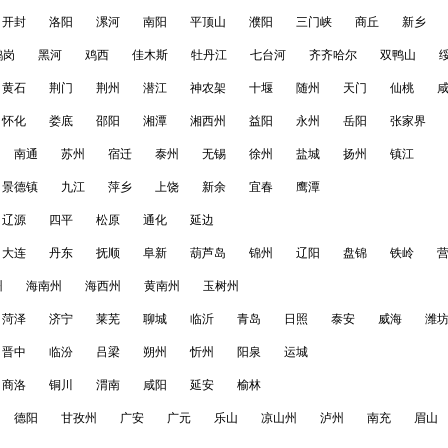
开封
洛阳
漯河
南阳
平顶山
濮阳
三门峡
商丘
新乡
鹤岗
黑河
鸡西
佳木斯
牡丹江
七台河
齐齐哈尔
双鸭山
黄石
荆门
荆州
潜江
神农架
十堰
随州
天门
仙桃
怀化
娄底
邵阳
湘潭
湘西州
益阳
永州
岳阳
张家界
南通
苏州
宿迁
泰州
无锡
徐州
盐城
扬州
镇江
景德镇
九江
萍乡
上饶
新余
宜春
鹰潭
辽源
四平
松原
通化
延边
大连
丹东
抚顺
阜新
葫芦岛
锦州
辽阳
盘锦
铁岭
州
海南州
海西州
黄南州
玉树州
菏泽
济宁
莱芜
聊城
临沂
青岛
日照
泰安
威海
潍
晋中
临汾
吕梁
朔州
忻州
阳泉
运城
商洛
铜川
渭南
咸阳
延安
榆林
德阳
甘孜州
广安
广元
乐山
凉山州
泸州
南充
眉山