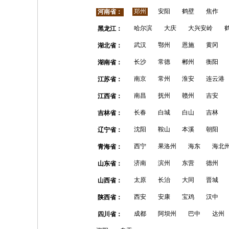
郑州
安阳
鹤壁
焦作
河南省：
哈尔滨
大庆
大兴安岭
黑龙江：
武汉
鄂州
恩施
黄冈
湖北省：
长沙
常德
郴州
衡阳
湖南省：
南京
常州
淮安
连云港
江苏省：
南昌
抚州
赣州
吉安
江西省：
长春
白城
白山
吉林
吉林省：
沈阳
鞍山
本溪
朝阳
辽宁省：
西宁
果洛州
海东
海北
青海省：
济南
滨州
东营
德州
山东省：
太原
长治
大同
晋城
山西省：
西安
安康
宝鸡
汉中
陕西省：
成都
阿坝州
巴中
达州
四川省：