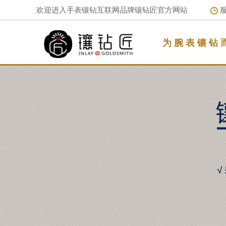
欢迎进入手表镶钻互联网品牌镶钻匠官方网站
服
为 腕 表 镶 钻 