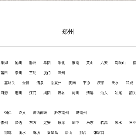
郑州
巢湖
池州
滁州
阜阳
淮北
淮南
黄山
六安
马鞍山
莆田
泉州
三明
厦门
漳州
嘉峪关
金昌
酒泉
临夏州
陇南
平凉
庆阳
天水
武威
河源
惠州
江门
揭阳
茂名
梅州
清远
汕头
汕尾
韶
铜仁
遵义
黔西南州
黔东南州
黔南州
儋州
澄迈
东方
定安
琼海
琼中
乐东
临高
陵水
三
邯郸
衡水
廊坊
秦皇岛
唐山
邢台
张家口