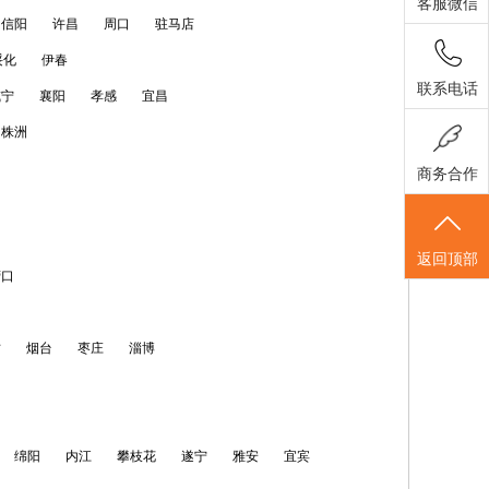
客服微信
信阳
许昌
周口
驻马店
绥化
伊春
联系电话
咸宁
襄阳
孝感
宜昌
株洲
商务合作
返回顶部
营口
坊
烟台
枣庄
淄博
绵阳
内江
攀枝花
遂宁
雅安
宜宾