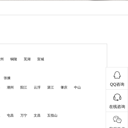
宿州
铜陵
芜湖
宣城
张掖
QQ咨询
关
潮州
阳江
云浮
湛江
肇庆
中山
在线咨询
亚
屯昌
万宁
文昌
五指山