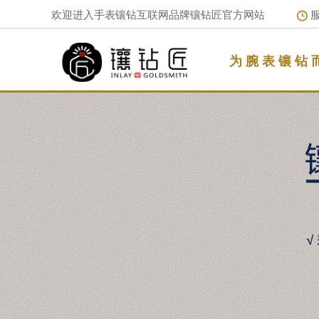
欢迎进入手表镶钻互联网品牌镶钻匠官方网站
服
为 腕 表 镶 钻 