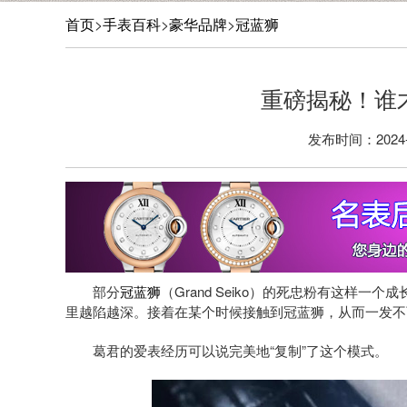
首页
>
手表百科
>
豪华品牌
>
冠蓝狮
​重磅揭秘！谁
发布时间：2024-1
部分
冠蓝狮
（Grand Seiko）的死忠粉有这样
里越陷越深。接着在某个时候接触到冠蓝狮，从而一发不
葛君的爱表经历可以说完美地“复制”了这个模式。