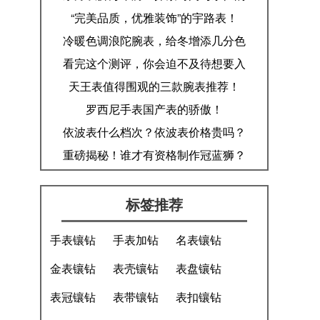
奥秘！
“完美品质，优雅装饰”的宇路表！
冷暖色调浪陀腕表，给冬增添几分色
彩！
看完这个测评，你会迫不及待想要入
手一枚朗坤！
天王表值得围观的三款腕表推荐！
罗西尼手表国产表的骄傲！
依波表什么档次？依波表价格贵吗？
重磅揭秘！谁才有资格制作冠蓝狮？​
标签推荐
手表镶钻
手表加钻
名表镶钻
金表镶钻
表壳镶钻
表盘镶钻
表冠镶钻
表带镶钻
表扣镶钻