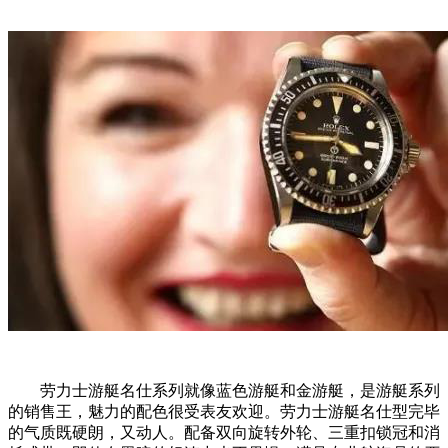
劳力士游艇名仕系列就像蓝色游艇和金游艇，是游艇系列
的销售王，魅力的配色很受表友欢迎。劳力士游艇名仕型完毕
的气质既硬朗，又动人。配备双向旋转外轮、三重扣锁冠和消