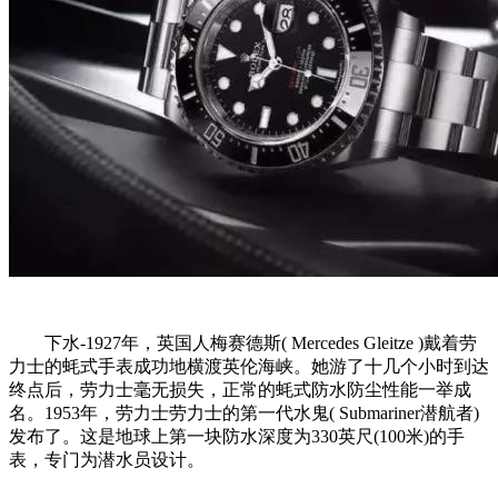
下水-1927年，英国人梅赛德斯( Mercedes Gleitze )戴着劳
力士的蚝式手表成功地横渡英伦海峡。她游了十几个小时到达
终点后，劳力士毫无损失，正常的蚝式防水防尘性能一举成
名。1953年，劳力士劳力士的第一代水鬼( Submariner潜航者)
发布了。这是地球上第一块防水深度为330英尺(100米)的手
表，专门为潜水员设计。