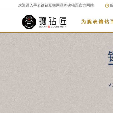
欢迎进入手表镶钻互联网品牌镶钻匠官方网站
服
为 腕 表 镶 钻 