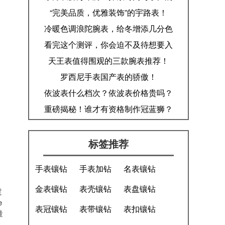
奥秘！
“完美品质，优雅装饰”的宇路表！
冷暖色调浪陀腕表，给冬增添几分色
彩！
看完这个测评，你会迫不及待想要入
手一枚朗坤！
天王表值得围观的三款腕表推荐！
罗西尼手表国产表的骄傲！
依波表什么档次？依波表价格贵吗？
重磅揭秘！谁才有资格制作冠蓝狮？​
标签推荐
手表镶钻
手表加钻
名表镶钻
金表镶钻
表壳镶钻
表盘镶钻
过
e
表冠镶钻
表带镶钻
表扣镶钻
量