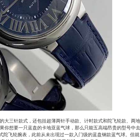
大三针款式，还包括超薄两针手动款、计时款式和陀飞轮款、两
果你想要一只蓝盘的卡地亚蓝气球，那么只能五高端昂贵的型号中
动式陀飞轮腕表，此前从未出现过一款入门级的蓝盘钢款蓝气球。但就