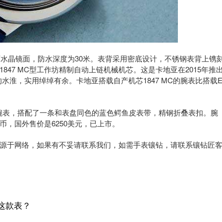
水晶镜面，防水深度为30米。表背采用密底设计，不锈钢表背上镌
47 MC型工作坊精制自动上链机械机芯。这是卡地亚在2015年推
2的水淮，实用绰绰有余。卡地亚搭载自产机芯1847 MC的腕表比搭载
卡地亚蓝气球腕表，搭配了一条和表盘同色的蓝色鳄鱼皮表带，精钢折叠表扣。腕
人民币，国外售价是6250美元，已上市。
源于网络，如果有不妥请联系我们，如需手表镶钻，请联系镶钻匠
这款表？