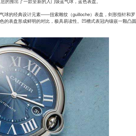
悄无声息的推出了一款全新的入门级蓝气球，蓝色表盘。
经典设计元素——扭索雕纹（guilloche）表盘，剑形指针和罗
色的表盘形成鲜明的对比，极具易读性。凹槽式表冠内镶嵌一颗凸