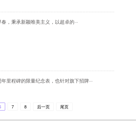
的早春，秉承新颖唯美主义，以超卓的···
祝周年里程碑的限量纪念表，也针对旗下招牌···
6
7
8
后一页
尾页