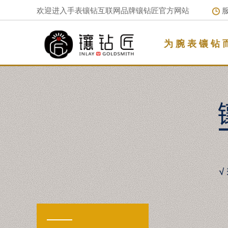
欢迎进入手表镶钻互联网品牌镶钻匠官方网站
服
为 腕 表 镶 钻 