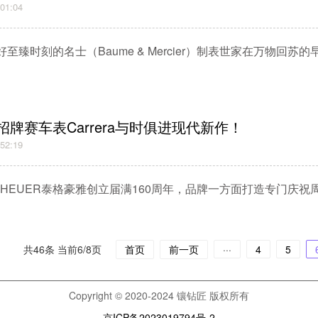
:01:04
至臻时刻的名士（Baume & Mercier）制表世家在万物回苏
牌赛车表Carrera与时俱进现代新作！
:52:19
AG HEUER泰格豪雅创立届满160周年，品牌一方面打造专门庆
共46条 当前6/8页
首页
前一页
···
4
5
Copyright © 2020-2024 镶钻匠 版权所有
京ICP备2023019794号-2