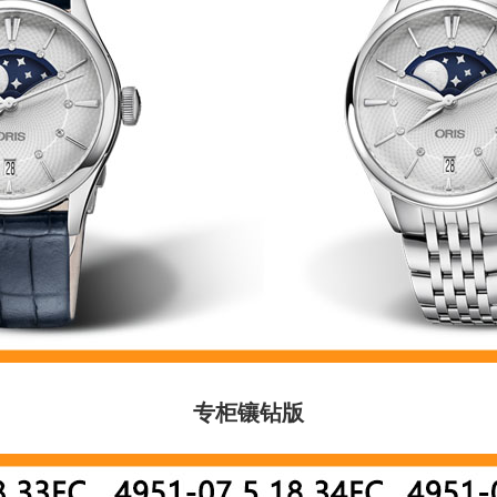
专柜镶
钻版