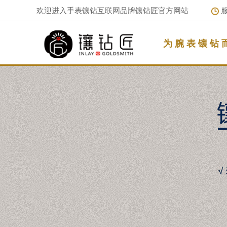
欢迎进入手表镶钻互联网品牌镶钻匠官方网站
服
为 腕 表 镶 钻 