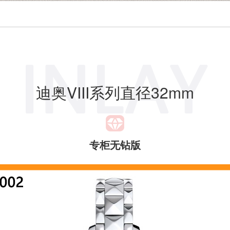
迪奥VIII系列直径32mm
专柜无钻版