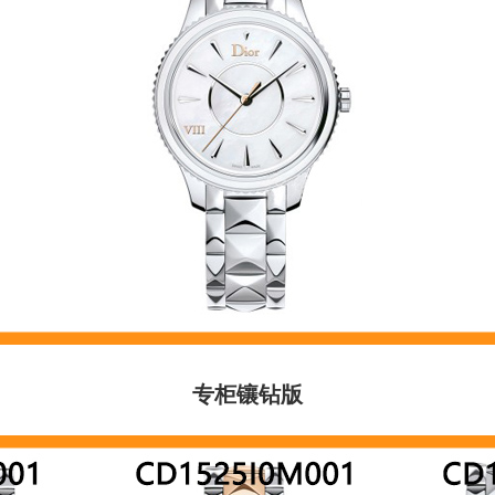
专柜镶
钻版