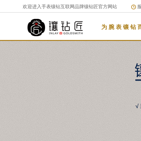
欢迎进入手表镶钻互联网品牌镶钻匠官方网站
服
为 腕 表 镶 钻 