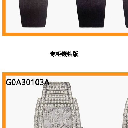
专柜镶钻版