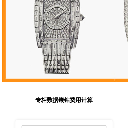
专柜数据镶钻费用计算