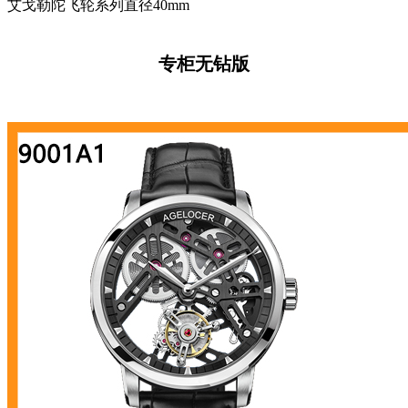
艾戈勒陀飞轮系列直径40mm
专柜无钻版