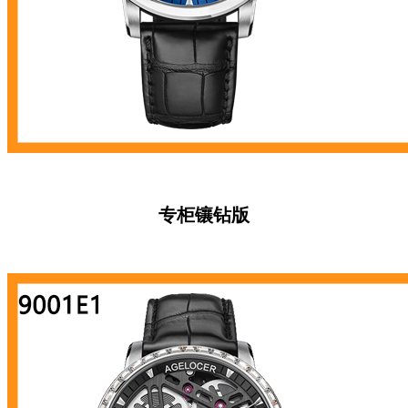
专柜镶
钻版