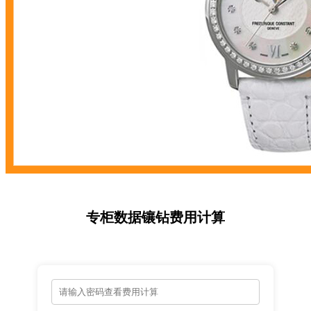
专柜数据镶钻费用计算