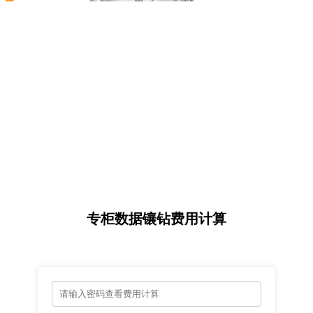
专柜数据镶钻费用计算