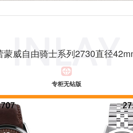
蕾蒙威自由骑士系列2730直径42m
专柜无钻版