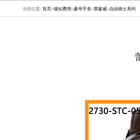
当前位置:
首页
>
镶钻费用
>
豪华手表
>
蕾蒙威
>
自由骑士系列