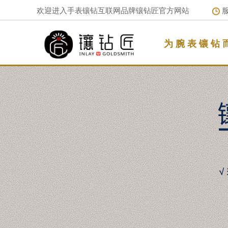
欢迎进入手表镶钻互联网品牌镶钻匠官方网站
服
为 腕 表 镶 钻 