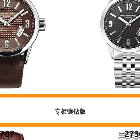
专柜镶
钻版