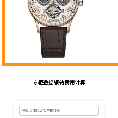
专柜数据镶钻费用计算