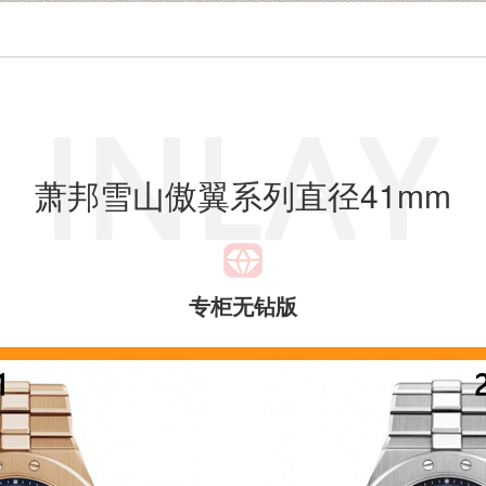
萧邦雪山傲翼系列直径41mm
专柜无钻版