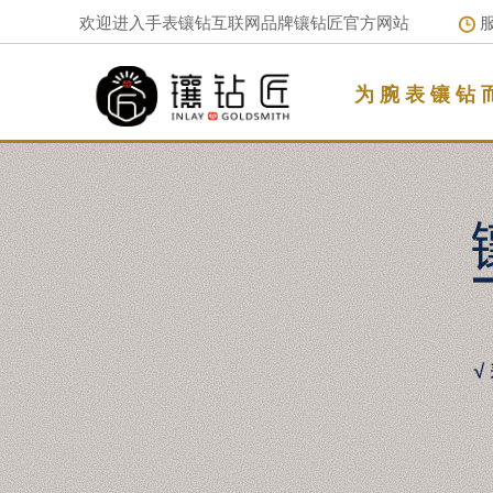
欢迎进入手表镶钻互联网品牌镶钻匠官方网站
服
为 腕 表 镶 钻 