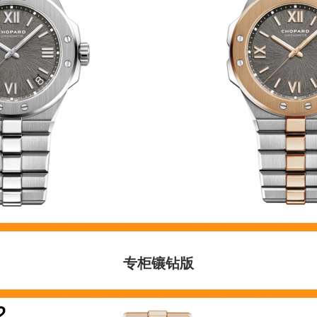
专柜镶
钻版