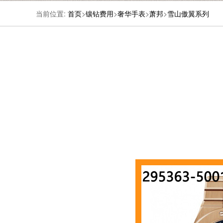
当前位置:
首页
>
镶钻费用
>
奢华手表
>
萧邦
>
雪山傲翼系列