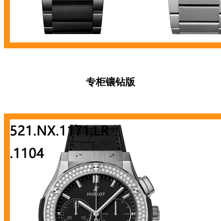
专柜镶
钻版