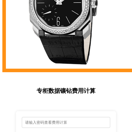
专柜数据镶钻费用计算