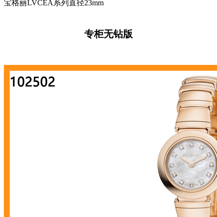
宝格丽LVCEA系列直径23mm
专柜无钻版