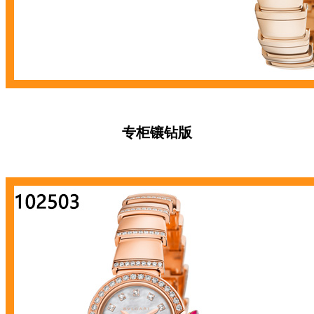
专柜镶钻版