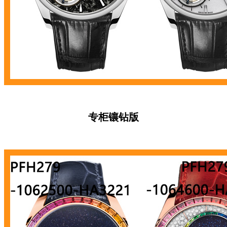
专柜镶钻版