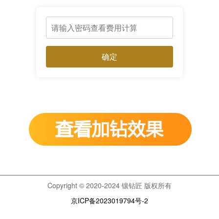
确定
Copyright © 2020-2024 镶钻匠 版权所有
京ICP备2023019794号-2