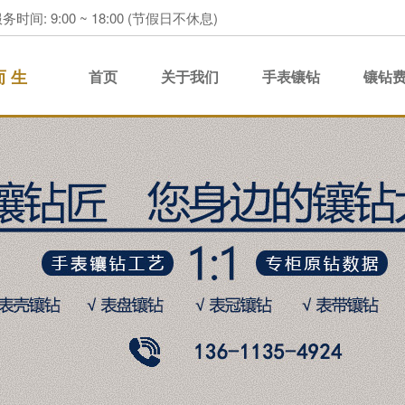
务时间: 9:00 ~ 18:00 (节假日不休息)
而 生
首页
关于我们
手表镶钻
镶钻