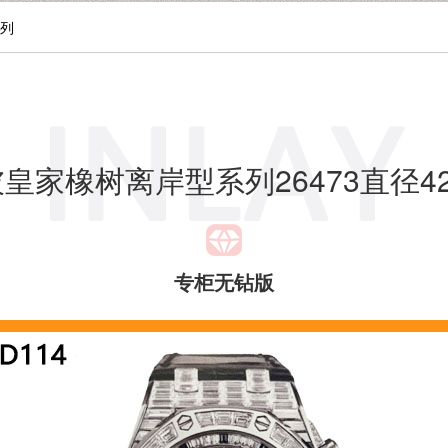
列
皇家橡树离岸型系列26473直径4
专柜无钻版