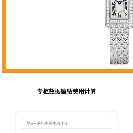
专柜数据镶钻费用计算